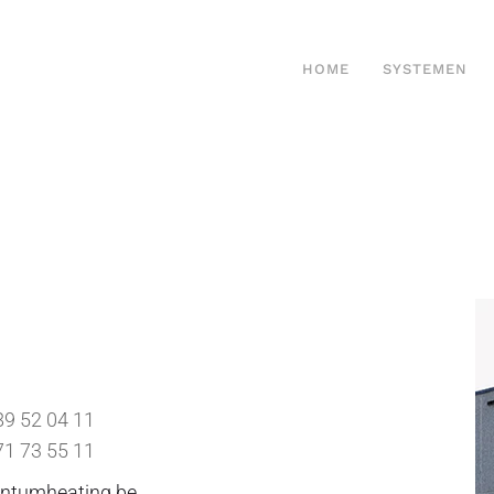
HOME
SYSTEMEN
89 52 04 11
71 73 55 11
ntumheating.be