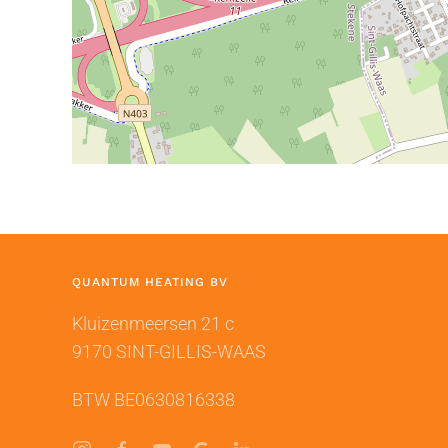
QUANTUM HEATING BV
Kluizenmeersen 21 c
9170 SINT-GILLIS-WAAS
BTW BE0630816338