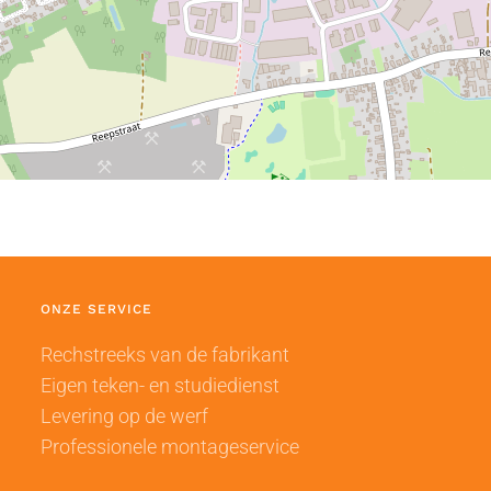
ONZE SERVICE
Rechstreeks van de fabrikant
Eigen teken- en studiedienst
Levering op de werf
Professionele montageservice