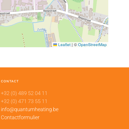
Leaflet
|
©
OpenStreetMap
CONTACT
+32 (0) 489 52 04 11
+32 (0) 471 73 55 11
info@quantumheating.be
Contactformulier